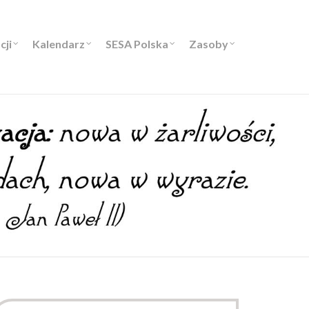
cji
Kalendarz
SESA Polska
Zasoby