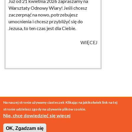
Już od 21 kwietnia 2026 zapraszamy na
Warsztaty Odnowy Wiary! Jeśli chcesz
zaczerpnąć na nowo, potrzebujesz
umocnienia i chcesz przybliżyć się do
Jezusa, to ten czas jest dla Ciebie.
WIĘCEJ
Na naszej stronie używamy ciasteczek
Klikając na jakikolwiek link na tej
stronie udzielasz zgody na używanie plików cookie.
© 2026
SESA Polska
Nie, chcę dowiedzieć się więcej
projekt:
o-to.pl
wykonanie:
interium.com.pl
OK, Zgadzam się