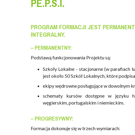
PE.P.S.I.
PROGRAM FORMACJI JEST PERMANENT
INTEGRALNY.
– PERMANENTNY:
Podstawą funkcjonowania Projektu są:
Szkoły Lokalne - stacjonarne (w parafiach 
jest około 50 Szkół Lokalnych, które podp
ekipy wędrowne posługujące w dowolnym kraj
schematy kursów dostępne w języku his
węgierskim, portugalskim i niemieckim.
– PROGRESYWNY:
Formacja dokonuje się w trzech wymiarach: