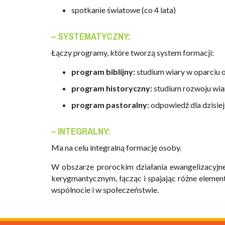
spotkanie światowe (co 4 lata)
– SYSTEMATYCZNY:
Łączy programy, które tworzą system formacji:
program biblijny:
studium wiary w oparciu 
program historyczny:
studium rozwoju wiar
program pastoralny:
odpowiedź dla dzisiej
– INTEGRALNY:
Ma na celu integralną formację osoby.
W obszarze prorockim działania ewangelizacyjn
kerygmantycznym, łącząc i spajając różne elementy 
wspólnocie i w społeczeństwie.