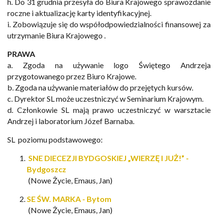
h.
Do
31
grudnia
przesyła
do
Biura
Krajowego
sprawozdanie
roczne
i
aktualizację
karty
identyfika
cyjnej.
i.
Zobowiązuje
się
do
współodpowiedzialności
finansowej
za
utrzymanie
Biura
Krajowego
.
PRAWA
a.
Zgoda
na
używanie
logo
Świętego
Andrzeja
przygotowanego
przez
Biuro
Krajowe.
b.
Zgoda
na
używanie
materiałów
do
przejętych
kursów.
c.
Dyrektor
SL
może
uczestniczyć
w
Seminarium
Krajowym.
d.
Członkowie
SL
mają
prawo
uczestniczyć
w
warsztacie
Andrzej
i
laboratorium
Józef
Barnaba.
SL poziomu podstawowego:
SNE DIECEZJI BYDGOSKIEJ „WIERZĘ I JUŻ!” -
Bydgoszcz
(Nowe Życie, Emaus, Jan)
SE ŚW. MARKA - Bytom
(Nowe Życie, Emaus, Jan)