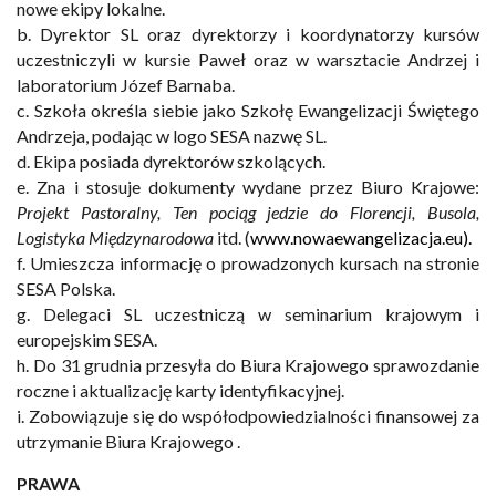
nowe
ekipy
lokalne.
b.
Dyrektor SL oraz dyrektorzy i koordynatorzy kursów
uczestniczyli w kursie Paweł oraz w warsztacie Andrzej i
laboratorium Józef Barnaba.
c.
Szkoła
określa
siebie
jako
Szkołę
Ewangelizacji
Świętego
Andrzeja,
podając
w
logo
SESA
nazwę
SL.
d.
Ekipa
posiada
dyrektorów
szkolących.
e.
Zna i stosuje dokumenty wydane przez Biuro Krajowe:
Projekt Pastoralny, Ten pociąg jedzie do Florencji,
Busola,
Logistyka
Międzynarodowa
itd.
(
www.nowaewangelizacja.eu).
f.
Umieszcza
informację
o
prowadzonych
kursach
na
stronie
SESA
Polska.
g.
Delegaci
SL
uczestniczą
w
seminarium
krajowym
i
europejskim
SESA.
h.
Do
31
grudnia
przesyła
do
Biura
Krajowego
sprawozdanie
roczne
i
aktualizację
karty
identyfika
cyjnej.
i.
Zobowiązuje
się
do
współodpowiedzialności
finansowej
za
utrzymanie
Biura
Krajowego
.
PRAWA