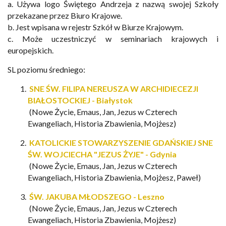
a. Używa
logo
Świętego
Andrzeja
z
nazwą
swojej
Szkoły
przekazane
przez
Biuro
Krajowe.
b. Jest
wpisana
w
rejestr
Szkół
w
Biurze
Krajowym.
c. Może
uczestniczyć
w
seminariach
krajowych
i
europejskich.
SL poziomu średniego:
SNE ŚW. FILIPA NEREUSZA W ARCHIDIECEZJI
BIAŁOSTOCKIEJ - Białystok
(Nowe Życie, Emaus, Jan,
Jezus w Czterech
Ewangeliach
, Historia Zbawienia, Mojżesz)
KATOLICKIE STOWARZYSZENIE GDAŃSKIEJ SNE
ŚW. WOJCIECHA "JEZUS ŻYJE" - Gdynia
(Nowe Życie, Emaus, Jan,
Jezus w Czterech
Ewangeliach
, Historia Zbawienia, Mojżesz, Paweł)
ŚW. JAKUBA MŁODSZEGO - Leszno
(Nowe Życie, Emaus, Jan,
Jezus w Czterech
Ewangeliach
, Historia Zbawienia, Mojżesz)