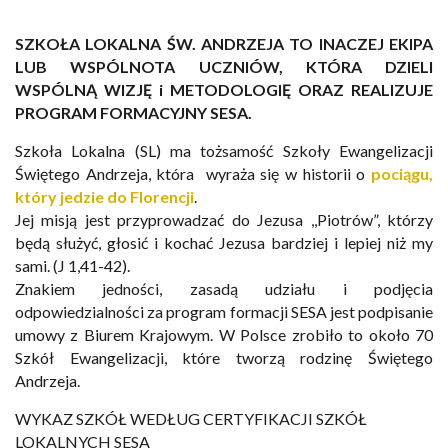
SZKOŁA LOKALNA ŚW. ANDRZEJA TO INACZEJ EKIPA
LUB WSPÓLNOTA UCZNIÓW, KTÓRA DZIELI
WSPÓLNĄ WIZJĘ i METODOLOGIĘ ORAZ REALIZUJE
PROGRAM FORMACYJNY SESA.
Szkoła Lokalna (SL) ma tożsamość Szkoły Ewangelizacji
Świętego Andrzeja, która wyraża się w historii o
pociągu,
który jedzie do Florencji
.
Jej misją jest przyprowadzać do Jezusa ,,Piotrów”, którzy
będą służyć, głosić i kochać Jezusa bardziej i lepiej niż my
sami. (J 1,41-42).
Znakiem jedności, zasadą udziału i podjęcia
odpowiedzialności za program formacji SESA jest podpisanie
umowy z Biurem Krajowym. W Polsce zrobiło to około 70
Szkół Ewangelizacji, które tworzą rodzinę Świętego
Andrzeja.
WYKAZ SZKÓŁ WEDŁUG CERTYFIKACJI SZKÓŁ
LOKALNYCH SESA