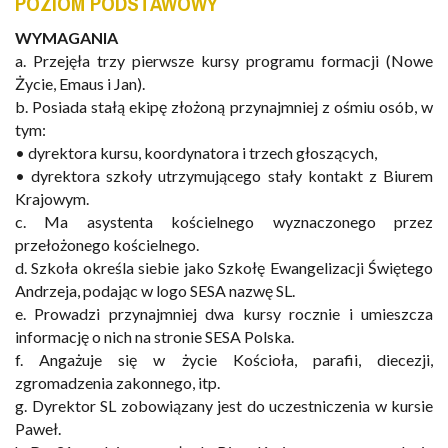
POZIOM PODSTAWOWY
WYMAGANIA
a. Przejęła trzy pierwsze kursy programu formacji (Nowe
Życie, Emaus i Jan).
b. Posiada stałą ekipę złożoną przynajmniej z ośmiu osób, w
tym:
•
dyrektora
kursu,
koordynatora
i
trzech
głoszących
,
• dyrektora szkoły utrzymującego stały kontakt z Biurem
Krajowym.
c. Ma
asystenta
kościelnego
wyznaczonego
przez
przełożonego
kościelnego
.
d.
Szkoła
określa
siebie
jako
Szkołę
Ewangelizacji
Świętego
Andrzeja,
podając
w
logo
SESA
nazwę
SL.
e.
Prowadzi
przynajmniej
dwa
kursy
rocznie
i
umieszcza
informację
o
nich
na
stronie
SESA
Polska.
f.
Angażuje
się
w
życie
Kościoła,
parafii,
diecezji,
zgromadzenia
zakonnego,
itp.
g.
Dyrektor
SL
zobowiązany
jest
do
uczestniczenia
w
kursie
Paweł.