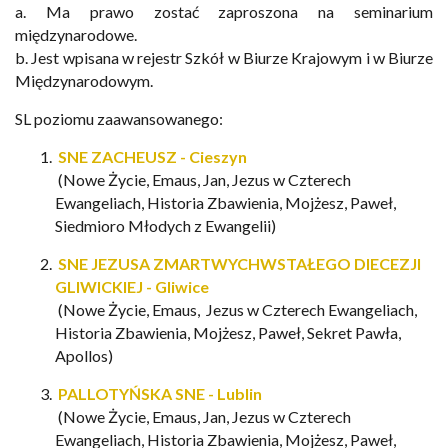
a.
Ma
prawo
zostać
zaproszona
na
seminarium
międzynarodowe.
b.
Jest
wpisana
w
rejestr
Szkół
w
Biurze
Krajowym
i
w
Biurze
Międzynarodowym.
SL poziomu zaawansowanego:
SNE ZACHEUSZ - Cieszyn
(Nowe Życie, Emaus, Jan,
Jezus w Czterech
Ewangeliach
, Historia Zbawienia, Mojżesz, Paweł,
Siedmioro Młodych z Ewangelii)
SNE JEZUSA ZMARTWYCHWSTAŁEGO DIECEZJI
GLIWICKIEJ - Gliwice
(Nowe Życie, Emaus,
Jezus w Czterech Ewangeliach
,
Historia Zbawienia, Mojżesz, Paweł, Sekret Pawła,
Apollos)
PALLOTYŃSKA SNE - Lublin
(Nowe Życie, Emaus, Jan,
Jezus w Czterech
Ewangeliach
, Historia Zbawienia, Mojżesz, Paweł,