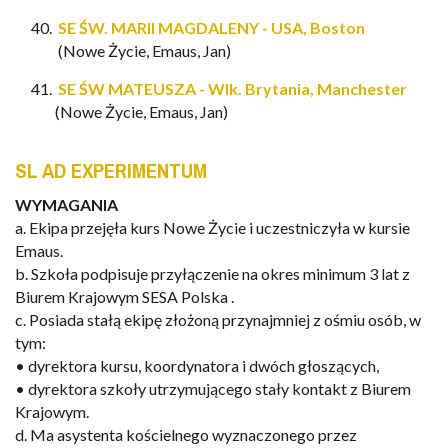
SE ŚW. MARII MAGDALENY - USA, Boston
(Nowe Życie, Emaus, Jan)
SE ŚW MATEUSZA - Wlk. Brytania, Manchester
(Nowe Życie, Emaus, Jan)
SL AD EXPERIMENTUM
WYMAGANIA
a.
Ekipa
przejęła
kurs
Nowe
Życie
i
uczestniczyła
w
kursie
Emaus.
b.
Szkoła
podpisuje
przyłączenie
na
okres
minimum
3
lat
z
Biurem
Krajowym
SESA
Polska
.
c. Posiada stałą ekipę złożoną przynajmniej z ośmiu osób, w
tym:
•
dyrektora
kursu,
koordynatora
i
dwóch
głoszących
,
• dyrektora szkoły utrzymującego stały kontakt z Biurem
Krajowym.
d.
Ma
asystenta
kościelnego
wyznaczonego
przez