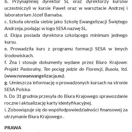
b.
Przynajmniej
dyrektor
SL
oraz
dyrektorzy
kursów
uczestniczyli
w
kursie
Paweł
oraz
w
warsztacie Andrzej i
laboratorium Józef Barnaba.
c.
Szkoła
określa
siebie
jako
Szkołę
Ewangelizacji
Świętego
Andrzeja,
podając
w
logo
SESA
nazwę
SL.
d.
Ekipa
posiada
dyrektora
szkolącego
minimum
jednego
kursu.
e.
Prowadziła
kurs
z
programu
formacji
SESA
w
innych
środowiskach.
f.
Zna i stosuje dokumenty wydane przez Biuro Krajowe:
Projekt Pastoralny, Ten pociąg jedzie do Florencji, Busola,
itd.
(
www.nowaewangelizacja.eu).
g.
Umieszcza
informację
o
prowadzonych
kursach
na
stronie
SESA
Polska.
h. Do
31
grudnia
przesyła
do
Biura
Krajowego
sprawozdanie
roczne
i
aktualizację
karty
identyfika
cyjnej.
i. Zobowiązuje
się
do
współodpowiedzialności
finansowej
za
utrzymanie
Biura
Krajowego
.
PRAWA