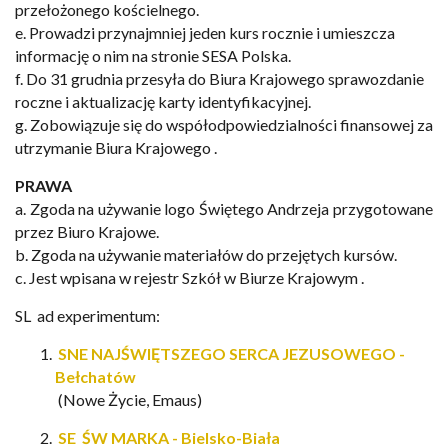
przełożonego
kościelnego.
e.
Prowadzi
przynajmniej
jeden
kurs
rocznie
i
umieszcza
informację
o
nim
na
stronie
SESA
Polska.
f.
Do
31
grudnia
przesyła
do
Biura
Krajowego
sprawozdanie
roczne
i
aktualizację
karty
identyfika
cyjnej.
g.
Zobowiązuje
się
do
współodpowiedzialności
finansowej
za
utrzymanie
Biura
Krajowego
.
PRAWA
a.
Zgoda
na
używanie
logo
Świętego
Andrzeja
przygotowane
przez
Biuro
Krajowe.
b.
Zgoda
na
używanie
materiałów
do
przejętych
kursów.
c.
Jest
wpisana
w
rejestr
Szkół
w
Biurze
Krajowym
.
SL ad experimentum:
SNE NAJŚWIĘTSZEGO SERCA JEZUSOWEGO -
Bełchatów
(Nowe Życie, Emaus)
SE
ŚW MARKA - Bielsko-Biała