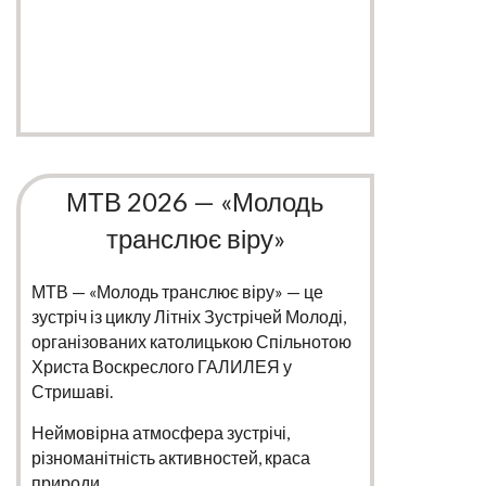
МТВ 2026 — «Молодь
транслює віру»
МТВ — «Молодь транслює віру» — це
зустріч із циклу Літніх Зустрічей Молоді,
організованих католицькою Спільнотою
Христа Воскреслого ГАЛИЛЕЯ у
Стришаві.
Неймовірна атмосфера зустрічі,
різноманітність активностей, краса
природи,