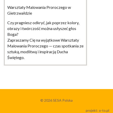
Warsztaty Malowania Proroczego w
Gietrzwałdzie
Czy pragniesz odkryć, jak poprzez kolory,
obrazy i twórczość można usłyszeć głos
Boga?
Zapraszamy Cię na wyjątkowe Warsztaty
Malowania Proroczego — czas spotkania ze
sztuką, modlitwą i inspiracją Ducha
Świętego.
WIĘCEJ
© 2026
SESA Polska
projekt:
o-to.pl