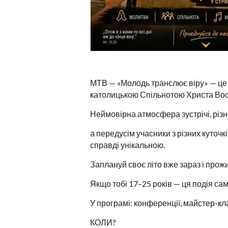
МТВ — «Молодь транслює віру» — це з
католицькою Спільнотою Христа Во
Неймовірна атмосфера зустрічі, різн
а передусім учасники з різних куточк
справді унікальною.
Заплануй своє літо вже зараз і прож
Якщо тобі 17–25 років — ця подія сам
У програмі: конференції, майстер-кла
КОЛИ?