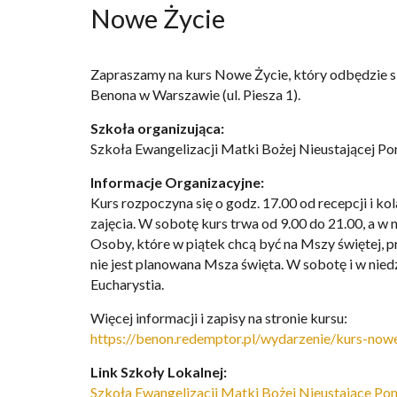
Nowe Życie
Zapraszamy na kurs Nowe Życie, który odbędzie się
Benona w Warszawie (ul. Piesza 1).
Szkoła organizująca:
Szkoła Ewangelizacji Matki Bożej Nieustającej 
Informacje Organizacyjne:
Kurs rozpoczyna się o godz. 17.00 od recepcji i kol
zajęcia. W sobotę kurs trwa od 9.00 do 21.00, a w n
Osoby, które w piątek chcą być na Mszy świętej, 
nie jest planowana Msza święta. W sobotę i w nied
Eucharystia.
Więcej informacji i zapisy na stronie kursu:
https://benon.redemptor.pl/wydarzenie/kurs-now
Link Szkoły Lokalnej:
Szkoła Ewangelizacji Matki Bożej Nieustające P