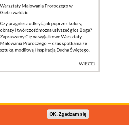
Warsztaty Malowania Proroczego w
Gietrzwałdzie
Czy pragniesz odkryć, jak poprzez kolory,
obrazy i twórczość można usłyszeć głos Boga?
Zapraszamy Cię na wyjątkowe Warsztaty
Malowania Proroczego — czas spotkania ze
sztuką, modlitwą i inspiracją Ducha Świętego.
WIĘCEJ
OK, Zgadzam się
projekt:
o-to.pl
wykonanie:
interium.com.pl