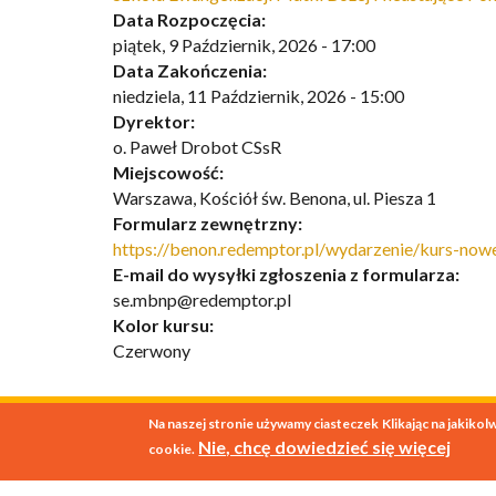
Data Rozpoczęcia:
piątek, 9 Październik, 2026 - 17:00
Data Zakończenia:
niedziela, 11 Październik, 2026 - 15:00
Dyrektor:
o. Paweł Drobot CSsR
Miejscowość:
Warszawa, Kościół św. Benona, ul. Piesza 1
Formularz zewnętrzny:
https://benon.redemptor.pl/wydarzenie/kurs-now
E-mail do wysyłki zgłoszenia z formularza:
se.mbnp@redemptor.pl
Kolor kursu:
Czerwony
Na naszej stronie używamy ciasteczek
Klikając na jakikol
© 2026
SESA Polska
Nie, chcę dowiedzieć się więcej
cookie.